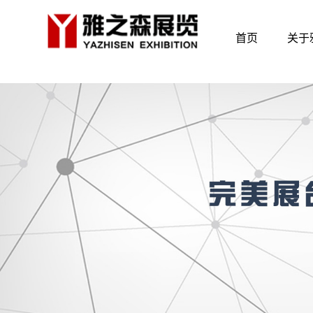
首页
关于