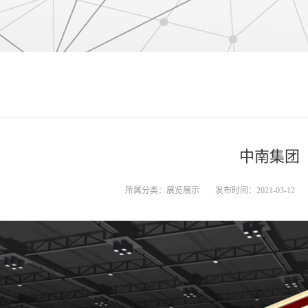
中南集团
所属分类：
展览展示
发布时间：
2021-03-12